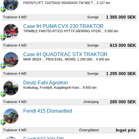
FRONTLYFT 710/75X42 650/60X34 TM 900 T... 3 127 tim
1 385 000 SEK
Traktorer 4 WD
Sverige
Case IH PUMA CVX 230 TRAKTOR
TRIMBLE FMX750 RTX15 HYTTFJÄDRING HYDR... 9 900 tim
615 000 SEK
Traktorer 4 WD
Sverige
Case IH QUADTRAC STX TRAKTOR
MNR 38324 ... PRIS EXKL. MOMS: 1.295.000... 4 500 tim
1 295 000 SEK
Traktorer 4 WD
Sverige
Deutz-Fahr Agrotron
Kraftuttag, Frontlyft, Kopplingsfri fram... 8 650 tim
285 000 SEK
Traktorer 4 WD
Jönköping
Fendt 415 Dismantled
Traktorer 4 WD
Östergötland