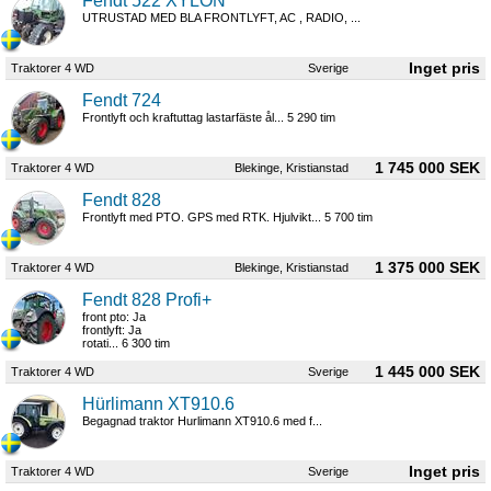
Fendt 522 XYLON
UTRUSTAD MED BLA FRONTLYFT, AC , RADIO, ...
Traktorer 4 WD
Sverige
Fendt 724
Frontlyft och kraftuttag lastarfäste ål... 5 290 tim
1 745 000 SEK
Traktorer 4 WD
Blekinge, Kristianstad
Fendt 828
Frontlyft med PTO. GPS med RTK. Hjulvikt... 5 700 tim
1 375 000 SEK
Traktorer 4 WD
Blekinge, Kristianstad
Fendt 828 Profi+
front pto: Ja
frontlyft: Ja
rotati... 6 300 tim
1 445 000 SEK
Traktorer 4 WD
Sverige
Hürlimann XT910.6
Begagnad traktor Hurlimann XT910.6 med f...
Traktorer 4 WD
Sverige