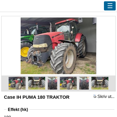
Ny sökning
Innehåll
Våra handlare
Efterlys
Bevaka
Annonsera
Kundservice
Logga in
Skriv ut...
Case IH PUMA 180 TRAKTOR
Effekt (hk)