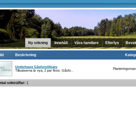
Ny sökning
Innehåll
Våra handlare
Efterlys
Beva
ild
Beskrivning
Kateg
Underhaug Gåsfotstillsats
Planteringsmas
Tillsatserna är nya, 2 par finns. Gåsfo...
ntal sökträffar:
1