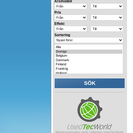
Årsmodell
Pris
Effekt
Sortering
Maskinmarknaden ingår i alliansen UsedTecWorld.