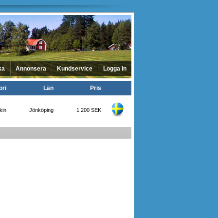
ka
Annonsera
Kundservice
Logga in
ori
Län
Pris
kin
Jönköping
1 200 SEK