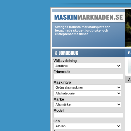
Sveriges främsta marknadsplats för
begagnade skogs-, jordbruks- och
entreprenadmaskiner.
B
Välj avdelning
Fritextsök
A
Maskintyp
Märke
Modell
Län