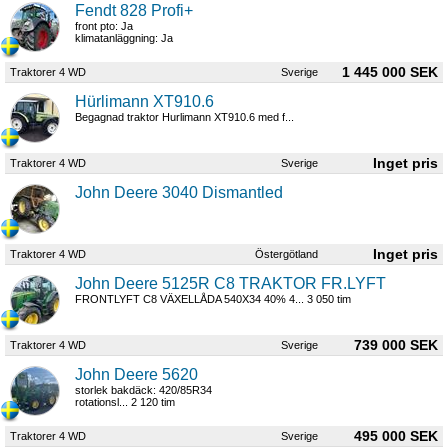
Fendt 828 Profi+
front pto: Ja
klimatanläggning: Ja
1 445 000 SEK
Traktorer 4 WD
Sverige
Hürlimann XT910.6
Begagnad traktor Hurlimann XT910.6 med f...
Traktorer 4 WD
Sverige
John Deere 3040 Dismantled
Traktorer 4 WD
Östergötland
John Deere 5125R C8 TRAKTOR FR.LYFT
FRONTLYFT C8 VÄXELLÅDA 540X34 40% 4... 3 050 tim
739 000 SEK
Traktorer 4 WD
Sverige
John Deere 5620
storlek bakdäck: 420/85R34
rotationsl... 2 120 tim
495 000 SEK
Traktorer 4 WD
Sverige