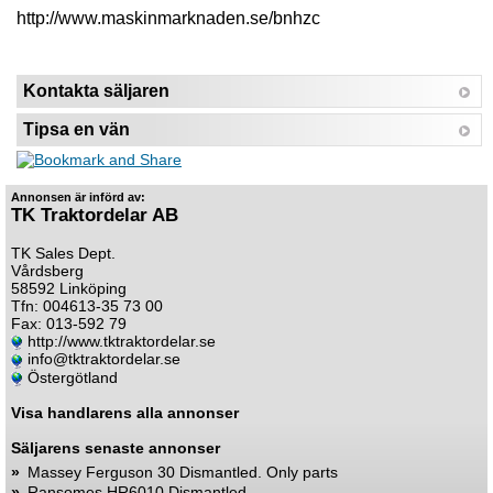
http://www.maskinmarknaden.se/bnhzc
Kontakta säljaren
Tipsa en vän
Annonsen är införd av:
TK Traktordelar AB
TK Sales Dept.
Vårdsberg
58592 Linköping
Tfn: 004613-35 73 00
Fax: 013-592 79
http://www.tktraktordelar.se
info@tktraktordelar.se
Östergötland
Visa handlarens alla annonser
Säljarens senaste annonser
»
Massey Ferguson 30 Dismantled. Only parts
»
Ransomes HR6010 Dismantled