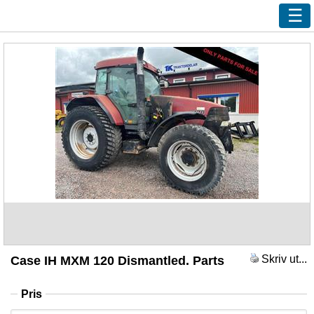
Ny sökning
Innehåll
Våra handlare
Efterlys
Bevaka
Annonsera
Kundservice
Logga in
Skriv ut...
Case IH MXM 120 Dismantled. Parts
Pris