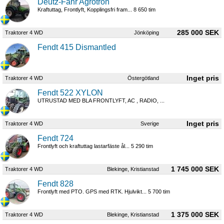
Deutz-Fahr Agrotron
Kraftuttag, Frontlyft, Kopplingsfri fram... 8 650 tim
285 000 SEK
Traktorer 4 WD
Jönköping
Fendt 415 Dismantled
Traktorer 4 WD
Östergötland
Fendt 522 XYLON
UTRUSTAD MED BLA FRONTLYFT, AC , RADIO, ...
Traktorer 4 WD
Sverige
Fendt 724
Frontlyft och kraftuttag lastarfäste ål... 5 290 tim
1 745 000 SEK
Traktorer 4 WD
Blekinge, Kristianstad
Fendt 828
Frontlyft med PTO. GPS med RTK. Hjulvikt... 5 700 tim
1 375 000 SEK
Traktorer 4 WD
Blekinge, Kristianstad