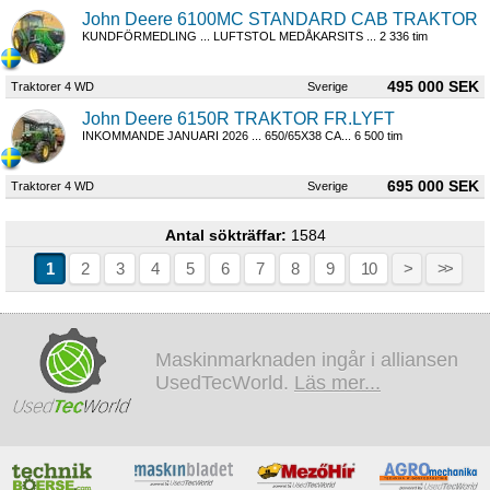
John Deere 6100MC STANDARD CAB TRAKTOR
KUNDFÖRMEDLING ... LUFTSTOL MEDÅKARSITS ... 2 336 tim
495 000 SEK
Traktorer 4 WD
Sverige
John Deere 6150R TRAKTOR FR.LYFT
INKOMMANDE JANUARI 2026 ... 650/65X38 CA... 6 500 tim
695 000 SEK
Traktorer 4 WD
Sverige
Antal sökträffar:
1584
1
2
3
4
5
6
7
8
9
10
>
>>
Maskinmarknaden ingår i alliansen
UsedTecWorld.
Läs mer...