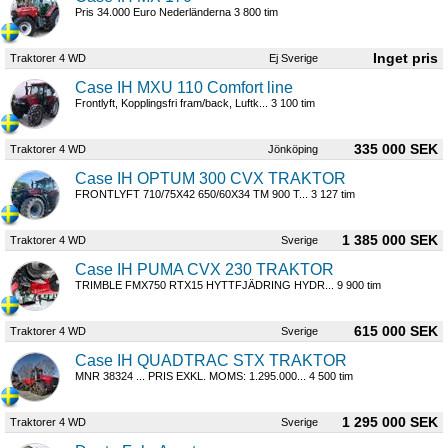
Pris 34.000 Euro Nederländerna 3 800 tim
Traktorer 4 WD
Ej Sverige
Case IH MXU 110 Comfort line
Frontlyft, Kopplingsfri fram/back, Luftk... 3 100 tim
335 000 SEK
Traktorer 4 WD
Jönköping
Case IH OPTUM 300 CVX TRAKTOR
FRONTLYFT 710/75X42 650/60X34 TM 900 T... 3 127 tim
1 385 000 SEK
Traktorer 4 WD
Sverige
Case IH PUMA CVX 230 TRAKTOR
TRIMBLE FMX750 RTX15 HYTTFJÄDRING HYDR... 9 900 tim
615 000 SEK
Traktorer 4 WD
Sverige
Case IH QUADTRAC STX TRAKTOR
MNR 38324 ... PRIS EXKL. MOMS: 1.295.000... 4 500 tim
1 295 000 SEK
Traktorer 4 WD
Sverige